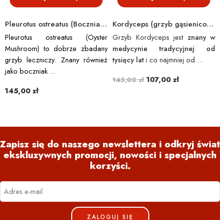
Pleurotus ostreatus (Boczniak Ostrygowaty – Oyster Mushroom) BIO 125 g
Kordyceps (grzyb gąsienicowy) BIO UE 125 g
Pleurotus ostreatus (Oyster
Grzyb Kordyceps jest
znany w
Mushroom) to dobrze zbadany
medycynie tradycyjnej od
grzyb leczniczy. Znany również
tysięcy lat
i co najmniej od ...
jako boczniak ...
107,00
zł
145,00
zł
145,00
zł
Zapisz się do naszego newslettera i odkryj świat
ekskluzywnych promocji, nowości i specjalnych
korzyści.
ZALOGUJ SIĘ