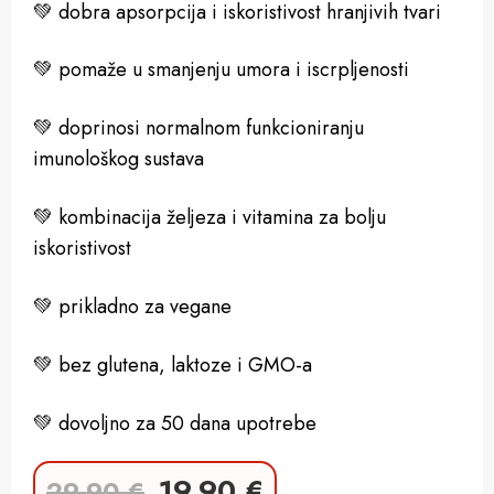
💚
dobra apsorpcija i iskoristivost hranjivih tvari
💚
pomaže u smanjenju umora i iscrpljenosti
💚
doprinosi normalnom funkcioniranju
imunološkog sustava
💚
kombinacija željeza i vitamina za bolju
iskoristivost
💚
prikladno za vegane
💚
bez glutena, laktoze i GMO-a
💚
dovoljno za 50 dana upotrebe
19,90
€
29,90
€