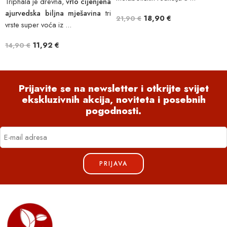
Triphala je drevna,
vrlo cijenjena
ajurvedska biljna mješavina
tri
18,90
€
21,90
€
vrste super voća iz ...
11,92
€
14,90
€
Prijavite se na newsletter i otkrijte svijet
ekskluzivnih akcija, noviteta i posebnih
pogodnosti.
PRIJAVA