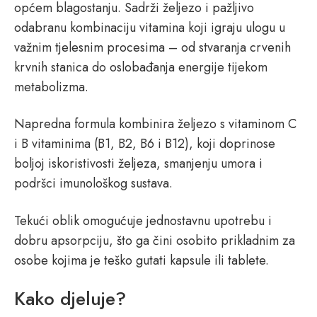
općem blagostanju. Sadrži željezo i pažljivo
odabranu kombinaciju vitamina koji igraju ulogu u
važnim tjelesnim procesima – od stvaranja crvenih
krvnih stanica do oslobađanja energije tijekom
metabolizma.
Napredna formula kombinira željezo s vitaminom C
i B vitaminima (B1, B2, B6 i B12), koji doprinose
boljoj iskoristivosti željeza, smanjenju umora i
podršci imunološkog sustava.
Tekući oblik omogućuje jednostavnu upotrebu i
dobru apsorpciju, što ga čini osobito prikladnim za
osobe kojima je teško gutati kapsule ili tablete.
Kako djeluje?