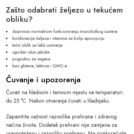
Zašto odabrati željezo u tekućem
obliku?
doprinosi normalnom funkcioniranju imunološkog sustava
kombinacija željeza i vitamina za bolju apsorpciju
tečni oblik za lakši uzimanje
ugodan okus jabuke
pogodno za vegane
bez glutena, laktoze i GMO-a
Čuvanje i upozorenja
Čuvati na hladnom i tamnom mjestu na temperaturi
do 25 °C. Nakon otvaranja čuvati u hladnjaku.
Zapamtite važnost raznolike prehrane i zdravog
načina života. Dodatak prehrani nije zamjena za
uravnoteženu i raznoliku prehranu. Ne prekoračujte