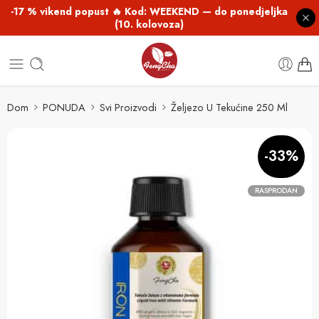
-17 % vikend popust 🔥 Kod: WEEKEND — do ponedjeljka
(10. kolovoza)
Dom
PONUDA
Svi Proizvodi
Željezo U Tekućine 250 Ml
-33%
RASPRODAN