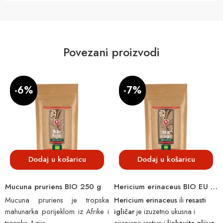
Povezani proizvodi
-6%
-7%
Dodaj u košaricu
Dodaj u košaricu
Mucuna pruriens BIO 250 g
Hericium erinaceus BIO EU podrijetlo 125 g
Mucuna pruriens je tropska
Hericium erinaceus
ili
resasti
mahunarka porijeklom iz Afrike i
igličar
je izuzetno ukusna i
tropske Azije.
cijenjena jestiva i
ljekovita gljiva