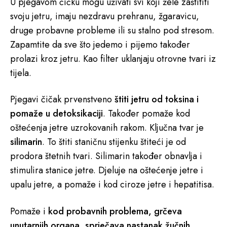
U pjegavom čičku mogu uživati ​​svi koji žele zaštititi
svoju jetru, imaju nezdravu prehranu, žgaravicu,
druge probavne probleme ili su stalno pod stresom.
Zapamtite da sve što jedemo i pijemo također
prolazi kroz jetru. Kao filter uklanjaju otrovne tvari iz
tijela.
Pjegavi čičak prvenstveno
štiti jetru od toksina i
pomaže u detoksikaciji
. Također pomaže kod
oštećenja jetre uzrokovanih rakom. Ključna tvar je
silimarin
. To štiti staničnu stijenku štiteći je od
prodora štetnih tvari. Silimarin također obnavlja i
stimulira stanice jetre. Djeluje na oštećenje jetre i
upalu jetre, a pomaže i kod ciroze jetre i hepatitisa.
Pomaže i
kod probavnih problema, grčeva
unutarnjih organa, sprječava nastanak žučnih