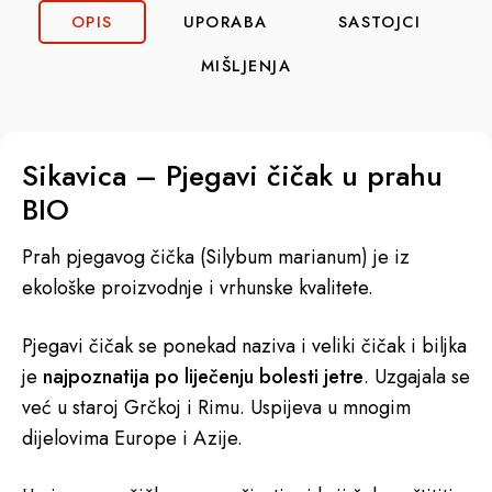
OPIS
UPORABA
SASTOJCI
MIŠLJENJA
Sikavica – Pjegavi čičak u prahu
BIO
Prah pjegavog čička (Silybum marianum) je iz
ekološke proizvodnje i vrhunske kvalitete.
Pjegavi čičak se ponekad naziva i veliki čičak i biljka
je
najpoznatija po liječenju bolesti jetre
. Uzgajala se
već u staroj Grčkoj i Rimu. Uspijeva u mnogim
dijelovima Europe i Azije.