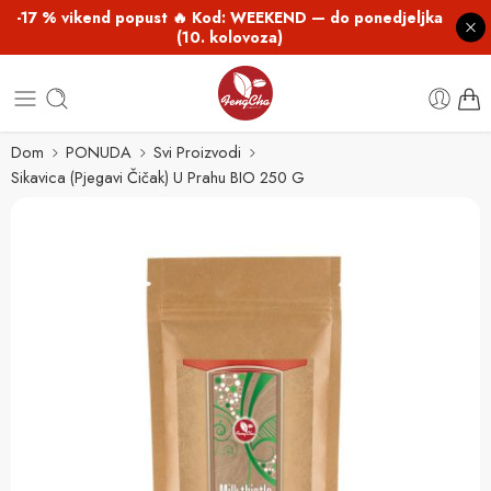
-17 % vikend popust 🔥 Kod: WEEKEND — do ponedjeljka
(10. kolovoza)
Dom
PONUDA
Svi Proizvodi
Sikavica (Pjegavi Čičak) U Prahu BIO 250 G