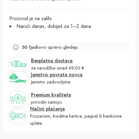
Proizvod je na zalihi
Naruči danas, dobiješ za 1–2 dana
50
ljudi
ovo upravo gledaju
Besplatna dostava
za narudžbe iznad 49,00 €
Jamstvo povrata novca
Jamstvo zadovoljstva
Premium kvaliteta
prirodni sastojci
Načini plaćanja
Pouzećem, kreditna kartica, paypal ili bankovna
uplata.