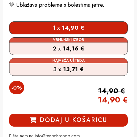
💚 Ublažava probleme s bolestima jetre.
1 x
14,90
€
VRHUNSKI IZBOR
2 x
14,16
€
NAJVEĆA UŠTEDA
3 x
13,71
€
-
0
%
14,90
€
14,90
€
DODAJ U KOŠARICU
Pišite nam na info@fengchashop.com