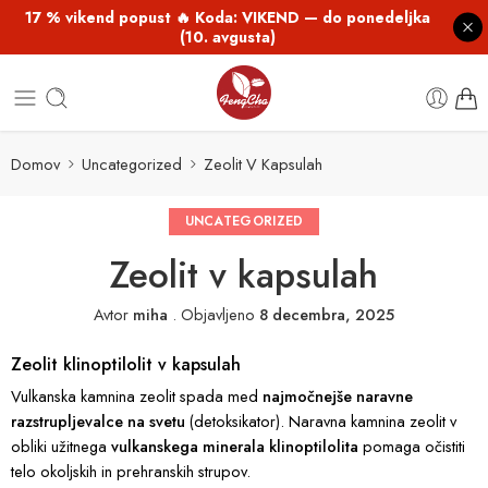
17 % vikend popust 🔥 Koda: VIKEND — do ponedeljka
(10. avgusta)
Domov
Uncategorized
Zeolit V Kapsulah
UNCATEGORIZED
Zeolit v kapsulah
Avtor
miha
.
Objavljeno
8 decembra, 2025
Zeolit klinoptilolit v kapsulah
Vulkanska kamnina zeolit spada med
najmočnejše naravne
razstrupljevalce na svetu
(detoksikator). Naravna kamnina zeolit v
obliki užitnega
vulkanskega minerala klinoptilolita
pomaga očistiti
telo okoljskih in prehranskih strupov.