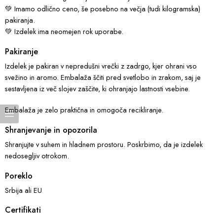
💚 Imamo odlično ceno, še posebno na večja (tudi kilogramska)
pakiranja.
💚 Izdelek ima neomejen rok uporabe.
Pakiranje
Izdelek je pakiran v nepredušni vrečki z zadrgo, kjer ohrani vso
svežino in aromo. Embalaža ščiti pred svetlobo in zrakom, saj je
sestavljena iz več slojev zaščite, ki ohranjajo lastnosti vsebine.
Embalaža je zelo praktična in omogoča recikliranje.
Shranjevanje in opozorila
Shranjujte v suhem in hladnem prostoru. Poskrbimo, da je izdelek
nedosegljiv otrokom.
Poreklo
Srbija ali EU
Certifikati