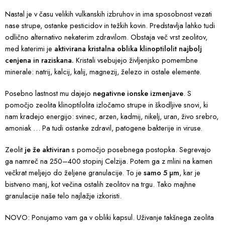
Nastal je v času velikih vulkanskih izbruhov in ima sposobnost vezati
nase strupe, ostanke pesticidov in težkih kovin. Predstavlja lahko tudi
odlično alternativo nekaterim zdravilom. Obstaja več vrst zeolitov,
med katerimi je
aktivirana kristalna oblika klinoptilolit najbolj
cenjena in raziskana.
Kristali vsebujejo življenjsko pomembne
minerale: natrij, kalcij, kalij, magnezij, železo in ostale elemente.
Posebno lastnost mu dajejo
negativne ionske izmenjave
. S
pomočjo zeolita klinoptilolita izločamo strupe in škodljive snovi, ki
nam kradejo energijo: svinec, arzen, kadmij, nikelj, uran, živo srebro,
amoniak … Pa tudi ostanke zdravil, patogene bakterije in viruse.
Zeolit
je že aktiviran
s pomočjo posebnega postopka. Segrevajo
ga namreč na 250–400 stopinj Celzija. Potem ga z mlini na kamen
večkrat meljejo do željene granulacije. To je
samo 5 µm
, kar je
bistveno manj, kot večina ostalih zeolitov na trgu. Tako majhne
granulacije naše telo najlažje izkoristi.
NOVO: Ponujamo vam ga v obliki kapsul. Uživanje takšnega zeolita