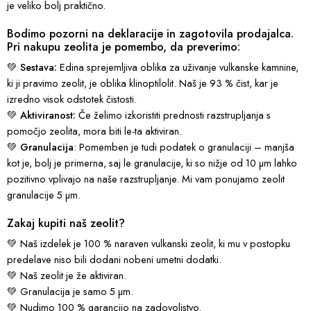
je veliko bolj praktično.
Bodimo pozorni na deklaracije in zagotovila prodajalca.
Pri nakupu zeolita je pomembo, da preverimo:
💚
Sestava:
Edina sprejemljiva oblika za uživanje vulkanske kamnine,
ki ji pravimo zeolit, je oblika klinoptilolit. Naš je 93 % čist, kar je
izredno visok odstotek čistosti.
💚
Aktiviranost:
Če želimo izkoristiti prednosti razstrupljanja s
pomočjo zeolita, mora biti le-ta aktiviran.
💚
Granulacija
: Pomemben je tudi podatek o granulaciji – manjša
kot je, bolj je primerna, saj le granulacije, ki so nižje od 10 µm lahko
pozitivno vplivajo na naše razstrupljanje. Mi vam ponujamo zeolit
granulacije 5 µm.
Zakaj kupiti naš zeolit?
💚 Naš izdelek je 100 % naraven vulkanski zeolit, ki mu v postopku
predelave niso bili dodani nobeni umetni dodatki.
💚 Naš zeolit je že aktiviran.
💚 Granulacija je samo 5 µm.
💚 Nudimo 100 % garancijo na zadovoljstvo.