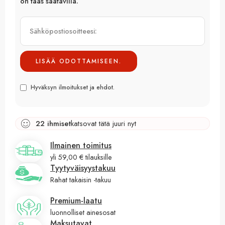
on taas saatavilla.
Hyväksyn ilmoitukset ja ehdot.
22
ihmiset
katsovat tätä juuri nyt
Ilmainen toimitus
yli 59,00 € tilauksille
Tyytyväisyystakuu
Rahat takaisin -takuu
Premium-laatu
luonnolliset ainesosat
Maksutavat