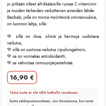
jo pitkään olleet afrikkalaisille runsas C-vitamiinin
ja muiden tärkeiden vaikuttavien aineiden lähde.
Baobab, jolla on monia myönteisiä ominaisuuksia,
on luonnon lahja, sillä :
💚 sillä on ihoa, silmiä ja hermoja uudistava
vaikutus,
💚 sillä on suotuisa vaikutus ripuliongelmiin,
💚 se on voimakas antioksidantti,
💚 se vahvistaa immuunijärjestelmää.
16,90
€
Tämä tuote ei ole tällä hetkellä varastossa.
Syötä sähköpostiosoitteesi, niin ilmoitamme, kun tuote