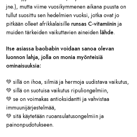
jne.), mutta viime vuosikymmenen aikana puusta on
tullut suosittu sen hedelmien vuoksi, jotka ovat jo
pitkään olleet afrikkalaisille
runsas C-vitamiinin
ja
muiden tärkeiden vaikuttavien aineiden
lähde
.
Itse asiassa baobabin voidaan sanoa olevan
luonnon lahja, jolla on monia myönteisiä
ominaisuuksia:
💚 sillä on ihoa, silmiä ja hermoja uudistava vaikutus,
💚 sillä on suotuisa vaikutus ripuliongelmiin,
💚 se on voimakas antioksidantti ja vahvistaa
immuunijärjestelmää,
💚 sitä käytetään ruoansulatusongelmiin ja
painonpudotukseen.