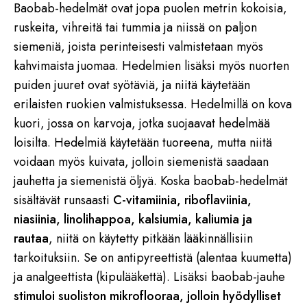
Baobab-hedelmät ovat jopa puolen metrin kokoisia,
ruskeita, vihreitä tai tummia ja niissä on paljon
siemeniä, joista perinteisesti valmistetaan myös
kahvimaista juomaa. Hedelmien lisäksi myös nuorten
puiden juuret ovat syötäviä, ja niitä käytetään
erilaisten ruokien valmistuksessa. Hedelmillä on kova
kuori, jossa on karvoja, jotka suojaavat hedelmää
loisilta. Hedelmiä käytetään tuoreena, mutta niitä
voidaan myös kuivata, jolloin siemenistä saadaan
jauhetta ja siemenistä öljyä. Koska baobab-hedelmät
sisältävät runsaasti
C-vitamiinia, riboflaviinia,
niasiinia, linolihappoa, kalsiumia, kaliumia ja
rautaa
, niitä on käytetty pitkään lääkinnällisiin
tarkoituksiin. Se on antipyreettistä (alentaa kuumetta)
ja analgeettista (kipulääkettä). Lisäksi baobab-jauhe
stimuloi suoliston mikroflooraa, jolloin hyödylliset