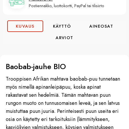
Postiennakko, luottokortti, PayPal tai tilisiirto
KUVAUS
KÄYTTÖ
AINEOSAT
ARVIOT
Baobab-jauhe BIO
Trooppisen Afrikan mahtava baobab-puu tunnetaan
myös nimellä apinanleipäpuu, koska apinat
rakastavat sen hedelmiä. Tämän mahtavan puun
rungon muoto on tunnusomaisen leveä, ja sen latvus
muistuttaa puun juuria. Perinteisesti puun useita eri
osia on käytetty eri tarkoituksiin (lämmitykseen,
kasviöljyjen valmistukseen, köysien valmistukseen