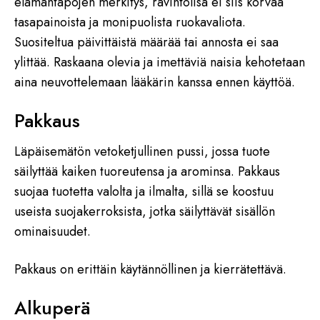
elämäntapojen merkitys, ravintolisä ei siis korvaa
tasapainoista ja monipuolista ruokavaliota.
Suositeltua päivittäistä määrää tai annosta ei saa
ylittää. Raskaana olevia ja imettäviä naisia kehotetaan
aina neuvottelemaan lääkärin kanssa ennen käyttöä.
Pakkaus
Läpäisemätön vetoketjullinen pussi, jossa tuote
säilyttää kaiken tuoreutensa ja arominsa. Pakkaus
suojaa tuotetta valolta ja ilmalta, sillä se koostuu
useista suojakerroksista, jotka säilyttävät sisällön
ominaisuudet.
Pakkaus on erittäin käytännöllinen ja kierrätettävä.
Alkuperä