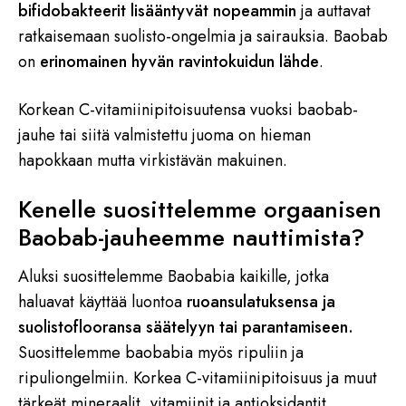
bifidobakteerit lisääntyvät nopeammin
ja auttavat
ratkaisemaan suolisto-ongelmia ja sairauksia. Baobab
on
erinomainen hyvän ravintokuidun lähde
.
Korkean C-vitamiinipitoisuutensa vuoksi baobab-
jauhe tai siitä valmistettu juoma on hieman
hapokkaan mutta virkistävän makuinen.
Kenelle suosittelemme orgaanisen
Baobab-jauheemme nauttimista?
Aluksi suosittelemme Baobabia kaikille, jotka
haluavat käyttää luontoa
ruoansulatuksensa ja
suolistoflooransa säätelyyn tai parantamiseen.
Suosittelemme baobabia myös ripuliin ja
ripuliongelmiin. Korkea C-vitamiinipitoisuus ja muut
tärkeät mineraalit, vitamiinit ja antioksidantit