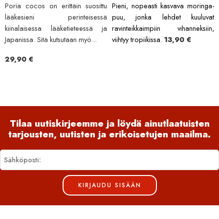
Poria cocos on erittäin suosittu
Pieni, nopeasti kasvava moringa-
lääkesieni perinteisessä
puu, jonka lehdet kuuluvat
kiinalaisessa lääketieteessä ja
ravinteikkaimpiin vihanneksiin,
Japanissa. Sitä kutsutaan myö...
viihtyy tropiikissa.
13,90
€
29,90
€
Tilaa uutiskirjeemme ja löydä ainutlaatuisten
tarjousten, uutisten ja erikoisetujen maailma.
KIRJAUDU SISÄÄN