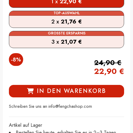
1 x
22,90
€
TOP-AUSWAHL
2 x
21,76
€
GRÖSSTE ERSPARNIS
3 x
21,07
€
-
8
%
24,90
€
22,90
€
IN DEN WARENKORB
Schreiben Sie uns an info@fengchashop.com
Artikel auf Lager
Bestellen Sie heute, erhalten Sie es in 2–3 Tagen